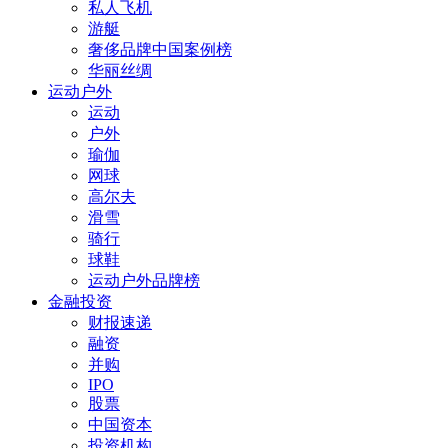
私人飞机
游艇
奢侈品牌中国案例榜
华丽丝绸
运动户外
运动
户外
瑜伽
网球
高尔夫
滑雪
骑行
球鞋
运动户外品牌榜
金融投资
财报速递
融资
并购
IPO
股票
中国资本
投资机构