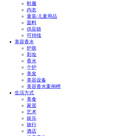
鞋履
内衣
童装/儿童用品
面料
供应链
可持续
美容香水
护肤
彩妆
香水
个护
美发
美容设备
美容香水案例榜
生活方式
美食
家居
艺术
娱乐
旅行
酒店