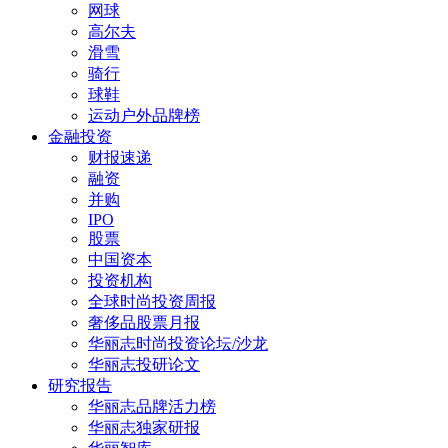
网球
高尔夫
滑雪
骑行
球鞋
运动户外品牌榜
金融投资
财报速递
融资
并购
IPO
股票
中国资本
投资机构
全球时尚投资周报
奢侈品股票月报
华丽志时尚投资论坛/沙龙
华丽志投研论文
研究报告
华丽志品牌活力榜
华丽志独家研报