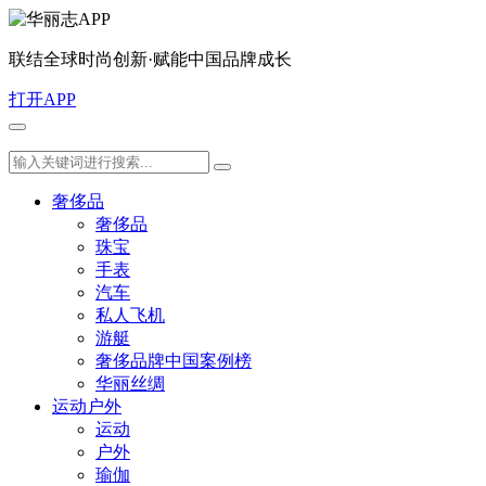
联结全球时尚创新·赋能中国品牌成长
打开APP
奢侈品
奢侈品
珠宝
手表
汽车
私人飞机
游艇
奢侈品牌中国案例榜
华丽丝绸
运动户外
运动
户外
瑜伽