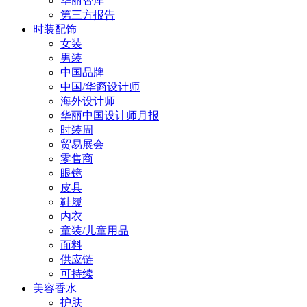
华丽智库
第三方报告
时装配饰
女装
男装
中国品牌
中国/华裔设计师
海外设计师
华丽中国设计师月报
时装周
贸易展会
零售商
眼镜
皮具
鞋履
内衣
童装/儿童用品
面料
供应链
可持续
美容香水
护肤