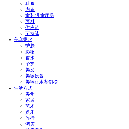
鞋履
内衣
童装/儿童用品
面料
供应链
可持续
美容香水
护肤
彩妆
香水
个护
美发
美容设备
美容香水案例榜
生活方式
美食
家居
艺术
娱乐
旅行
酒店