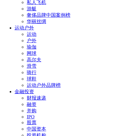
私人飞机
游艇
奢侈品牌中国案例榜
华丽丝绸
运动户外
运动
户外
瑜伽
网球
高尔夫
滑雪
骑行
球鞋
运动户外品牌榜
金融投资
财报速递
融资
并购
IPO
股票
中国资本
投资机构