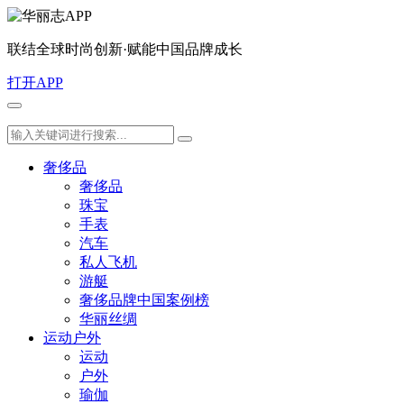
联结全球时尚创新·赋能中国品牌成长
打开APP
奢侈品
奢侈品
珠宝
手表
汽车
私人飞机
游艇
奢侈品牌中国案例榜
华丽丝绸
运动户外
运动
户外
瑜伽