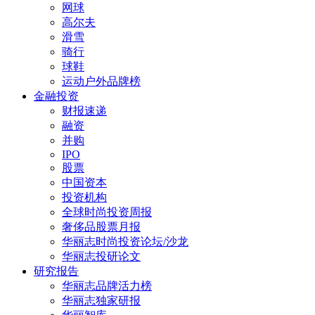
网球
高尔夫
滑雪
骑行
球鞋
运动户外品牌榜
金融投资
财报速递
融资
并购
IPO
股票
中国资本
投资机构
全球时尚投资周报
奢侈品股票月报
华丽志时尚投资论坛/沙龙
华丽志投研论文
研究报告
华丽志品牌活力榜
华丽志独家研报