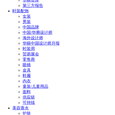
华丽智库
第三方报告
时装配饰
女装
男装
中国品牌
中国/华裔设计师
海外设计师
华丽中国设计师月报
时装周
贸易展会
零售商
眼镜
皮具
鞋履
内衣
童装/儿童用品
面料
供应链
可持续
美容香水
护肤