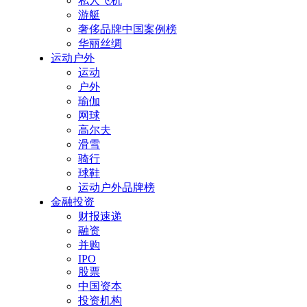
私人飞机
游艇
奢侈品牌中国案例榜
华丽丝绸
运动户外
运动
户外
瑜伽
网球
高尔夫
滑雪
骑行
球鞋
运动户外品牌榜
金融投资
财报速递
融资
并购
IPO
股票
中国资本
投资机构