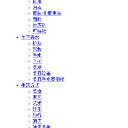
鞋履
内衣
童装/儿童用品
面料
供应链
可持续
美容香水
护肤
彩妆
香水
个护
美发
美容设备
美容香水案例榜
生活方式
美食
家居
艺术
娱乐
旅行
酒店
健康养生