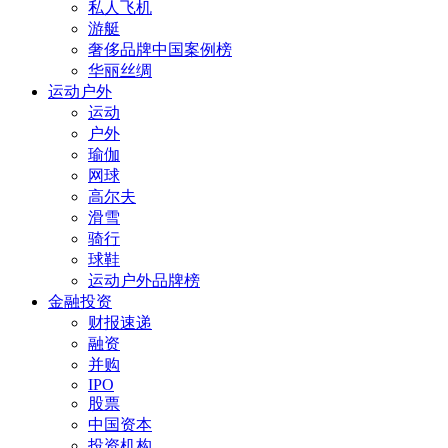
私人飞机
游艇
奢侈品牌中国案例榜
华丽丝绸
运动户外
运动
户外
瑜伽
网球
高尔夫
滑雪
骑行
球鞋
运动户外品牌榜
金融投资
财报速递
融资
并购
IPO
股票
中国资本
投资机构