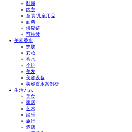
鞋履
内衣
童装/儿童用品
面料
供应链
可持续
美容香水
护肤
彩妆
香水
个护
美发
美容设备
美容香水案例榜
生活方式
美食
家居
艺术
娱乐
旅行
酒店