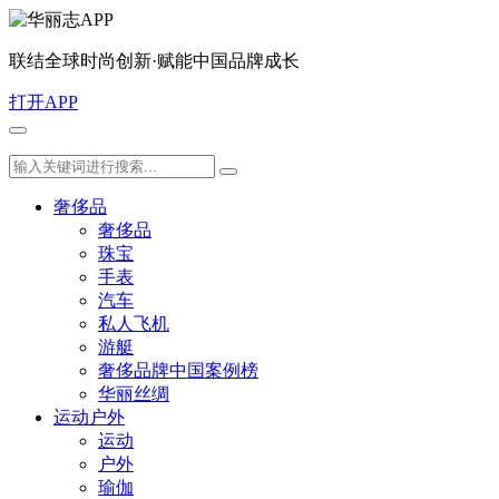
联结全球时尚创新·赋能中国品牌成长
打开APP
奢侈品
奢侈品
珠宝
手表
汽车
私人飞机
游艇
奢侈品牌中国案例榜
华丽丝绸
运动户外
运动
户外
瑜伽