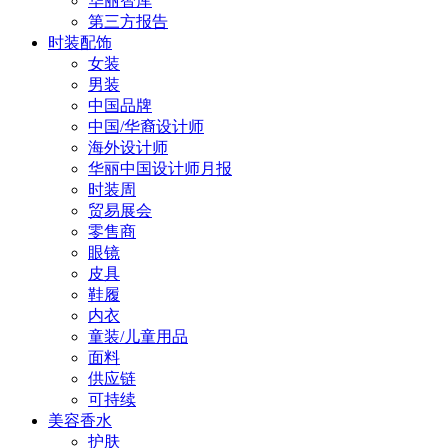
华丽智库
第三方报告
时装配饰
女装
男装
中国品牌
中国/华裔设计师
海外设计师
华丽中国设计师月报
时装周
贸易展会
零售商
眼镜
皮具
鞋履
内衣
童装/儿童用品
面料
供应链
可持续
美容香水
护肤