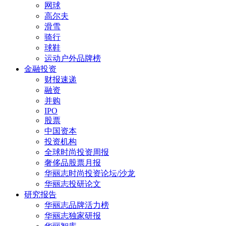
网球
高尔夫
滑雪
骑行
球鞋
运动户外品牌榜
金融投资
财报速递
融资
并购
IPO
股票
中国资本
投资机构
全球时尚投资周报
奢侈品股票月报
华丽志时尚投资论坛/沙龙
华丽志投研论文
研究报告
华丽志品牌活力榜
华丽志独家研报